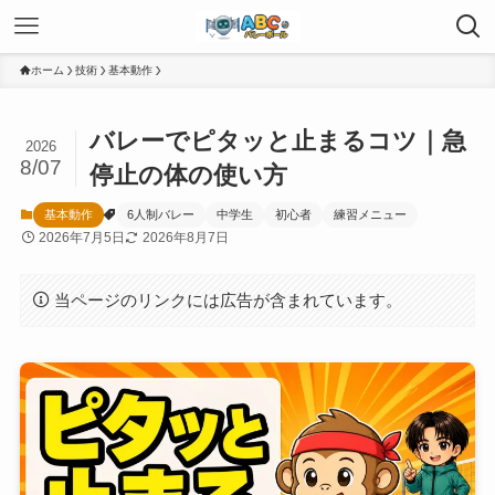
ホーム
技術
基本動作
バレーでピタッと止まるコツ｜急
2026
8/07
停止の体の使い方
基本動作
6人制バレー
中学生
初心者
練習メニュー
2026年7月5日
2026年8月7日
当ページのリンクには広告が含まれています。