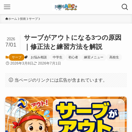
ホーム
技術
サーブ
サーブがアウトになる3つの原因
2026
7/01
｜修正法と練習方法を解説
サーブ
お悩み相談
中学生
初心者
練習メニュー
高校生
2026年3月8日
2026年7月1日
当ページのリンクには広告が含まれています。