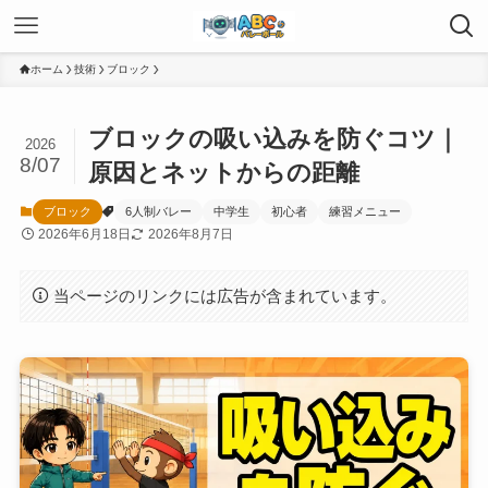
ホーム
技術
ブロック
ブロックの吸い込みを防ぐコツ｜
2026
8/07
原因とネットからの距離
ブロック
6人制バレー
中学生
初心者
練習メニュー
2026年6月18日
2026年8月7日
当ページのリンクには広告が含まれています。