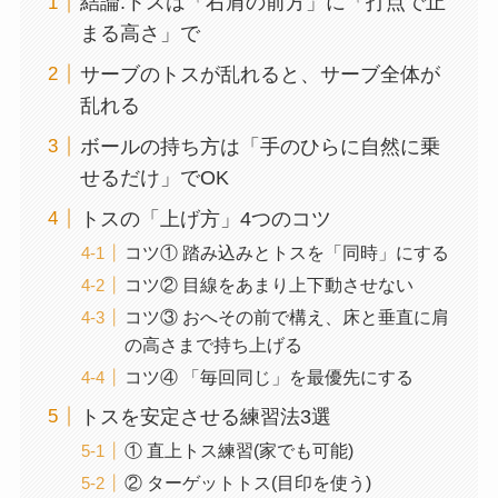
結論:トスは「右肩の前方」に「打点で止
まる高さ」で
サーブのトスが乱れると、サーブ全体が
乱れる
ボールの持ち方は「手のひらに自然に乗
せるだけ」でOK
トスの「上げ方」4つのコツ
コツ① 踏み込みとトスを「同時」にする
コツ② 目線をあまり上下動させない
コツ③ おへその前で構え、床と垂直に肩
の高さまで持ち上げる
コツ④ 「毎回同じ」を最優先にする
トスを安定させる練習法3選
① 直上トス練習(家でも可能)
② ターゲットトス(目印を使う)