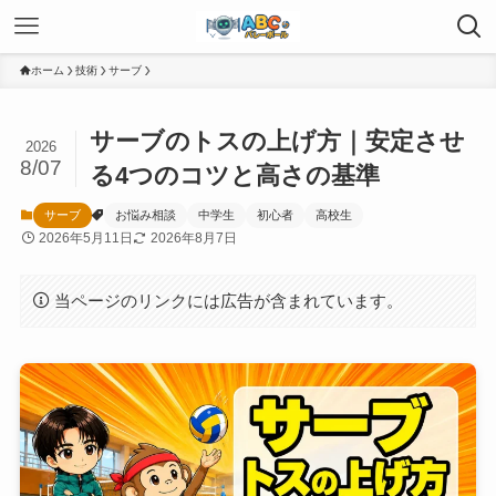
ホーム
技術
サーブ
サーブのトスの上げ方｜安定させ
2026
8/07
る4つのコツと高さの基準
サーブ
お悩み相談
中学生
初心者
高校生
2026年5月11日
2026年8月7日
当ページのリンクには広告が含まれています。