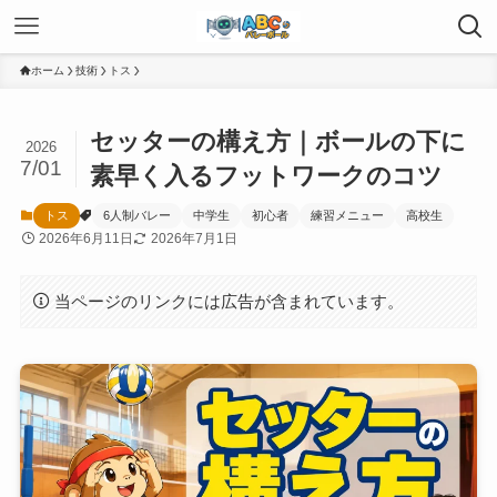
ホーム
技術
トス
セッターの構え方｜ボールの下に
2026
7/01
素早く入るフットワークのコツ
トス
6人制バレー
中学生
初心者
練習メニュー
高校生
2026年6月11日
2026年7月1日
当ページのリンクには広告が含まれています。